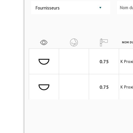
Fournisseurs
NOM DU
0.75
K Prox
0.75
K Prox