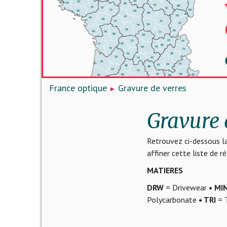
France optique
Gravure de verres
Gravure 
Retrouvez ci-dessous la
affiner cette liste de 
MATIERES
DRW
= Drivewear
• MI
Polycarbonate
• TRI
= T