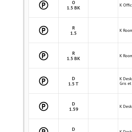
O
K Offi
1.5 BK
R
K Room
1.5
R
K Room
1.5 BK
D
K Desk
1.5 T
Gris et
D
K Desk
1.59
D
K Desk