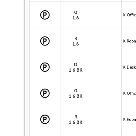
O
K Offic
1.6
R
K Room
1.6
D
K Desk
1.6 BK
O
K Offi
1.6 BK
R
K Room
1.6 BK