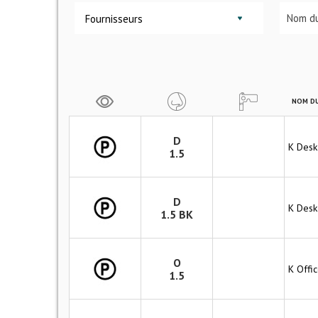
Fournisseurs
NOM DU
D
K Desk
1.5
D
K Desk
1.5 BK
O
K Offic
1.5