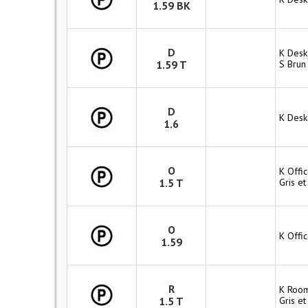
1.59 BK
D
K Desk
1.59 T
S Brun 
D
K Desk
1.6
O
K Offic
1.5 T
Gris et
O
K Offi
1.59
R
K Room
1.5 T
Gris et