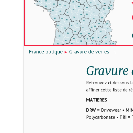
France optique
Gravure de verres
Gravure 
Retrouvez ci-dessous la
affiner cette liste de 
MATIERES
DRW
= Drivewear
• MI
Polycarbonate
• TRI
= T