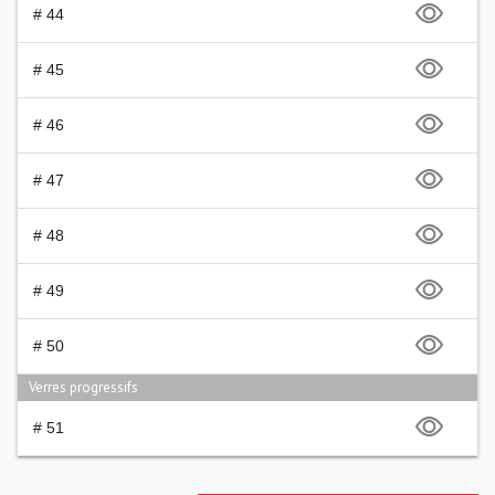
# 44
# 45
# 46
# 47
# 48
# 49
# 50
Verres progressifs
# 51