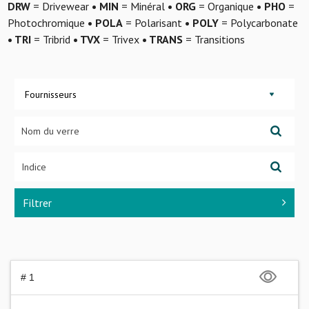
DRW
= Drivewear
• MIN
= Minéral
• ORG
= Organique
• PHO
=
Photochromique
• POLA
= Polarisant
• POLY
= Polycarbonate
• TRI
= Tribrid
• TVX
= Trivex
• TRANS
= Transitions
Fournisseurs
Filtrer
# 1