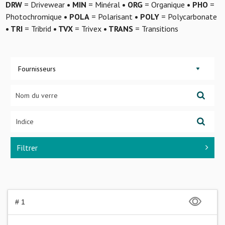
DRW
= Drivewear
• MIN
= Minéral
• ORG
= Organique
• PHO
=
Photochromique
• POLA
= Polarisant
• POLY
= Polycarbonate
• TRI
= Tribrid
• TVX
= Trivex
• TRANS
= Transitions
Fournisseurs
Filtrer
# 1