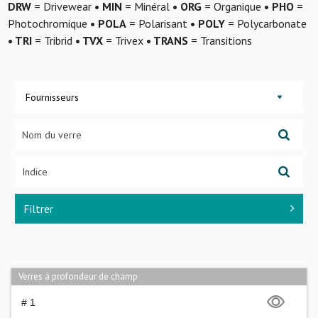
DRW
= Drivewear
• MIN
= Minéral
• ORG
= Organique
• PHO
=
Photochromique
• POLA
= Polarisant
• POLY
= Polycarbonate
• TRI
= Tribrid
• TVX
= Trivex
• TRANS
= Transitions
Fournisseurs
Filtrer
Verres à profondeur de champ
# 1