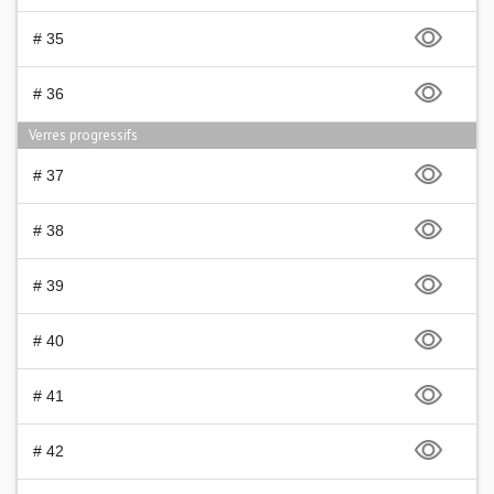
# 35
# 36
Verres progressifs
# 37
# 38
# 39
# 40
# 41
# 42