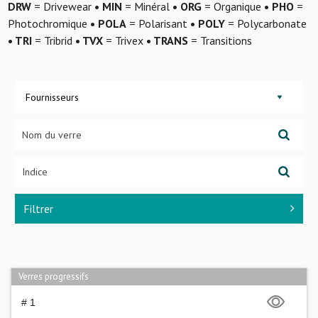
DRW
= Drivewear
• MIN
= Minéral
• ORG
= Organique
• PHO
=
Photochromique
• POLA
= Polarisant
• POLY
= Polycarbonate
• TRI
= Tribrid
• TVX
= Trivex
• TRANS
= Transitions
Fournisseurs
Filtrer
Verres progressifs
# 1