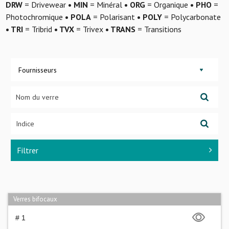
DRW
= Drivewear
• MIN
= Minéral
• ORG
= Organique
• PHO
=
Photochromique
• POLA
= Polarisant
• POLY
= Polycarbonate
• TRI
= Tribrid
• TVX
= Trivex
• TRANS
= Transitions
Fournisseurs
Filtrer
Verres bifocaux
# 1