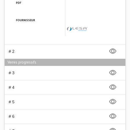
PDF
FOURNISSEUR
LESA FRANCE
# 2
Verres progressifs
# 3
# 4
# 5
# 6