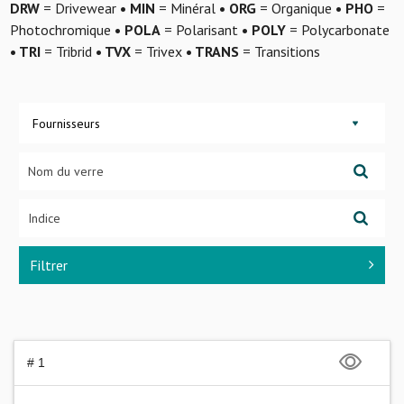
DRW
= Drivewear
• MIN
= Minéral
• ORG
= Organique
• PHO
=
Photochromique
• POLA
= Polarisant
• POLY
= Polycarbonate
• TRI
= Tribrid
• TVX
= Trivex
• TRANS
= Transitions
Fournisseurs
Filtrer
# 1