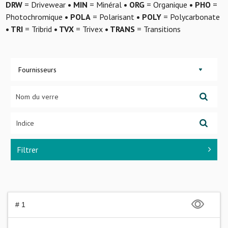
DRW
= Drivewear
• MIN
= Minéral
• ORG
= Organique
• PHO
=
Photochromique
• POLA
= Polarisant
• POLY
= Polycarbonate
• TRI
= Tribrid
• TVX
= Trivex
• TRANS
= Transitions
Fournisseurs
Filtrer
# 1