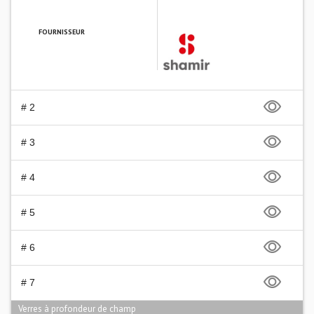
FOURNISSEUR
SHAMIR FRANCE
# 2
# 3
# 4
# 5
# 6
# 7
Verres à profondeur de champ