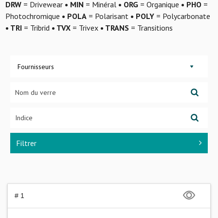
DRW
= Drivewear
• MIN
= Minéral
• ORG
= Organique
• PHO
=
Photochromique
• POLA
= Polarisant
• POLY
= Polycarbonate
• TRI
= Tribrid
• TVX
= Trivex
• TRANS
= Transitions
Fournisseurs
Filtrer
# 1