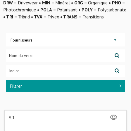
DRW
= Drivewear
• MIN
= Minéral
• ORG
= Organique
• PHO
=
Photochromique
• POLA
= Polarisant
• POLY
= Polycarbonate
• TRI
= Tribrid
• TVX
= Trivex
• TRANS
= Transitions
Fournisseurs
Filtrer
# 1