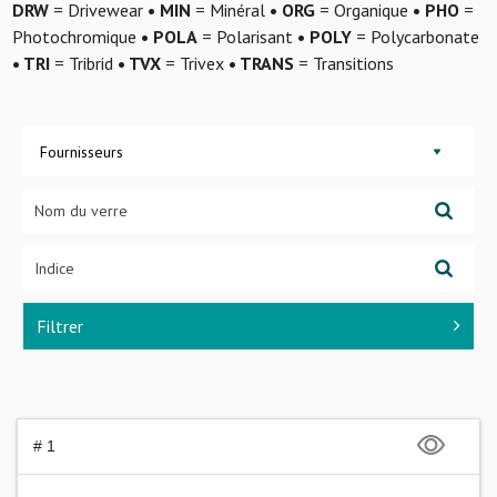
DRW
= Drivewear
• MIN
= Minéral
• ORG
= Organique
• PHO
=
Photochromique
• POLA
= Polarisant
• POLY
= Polycarbonate
• TRI
= Tribrid
• TVX
= Trivex
• TRANS
= Transitions
Fournisseurs
Filtrer
# 1