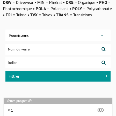
DRW
= Drivewear
• MIN
= Minéral
• ORG
= Organique
• PHO
=
Photochromique
• POLA
= Polarisant
• POLY
= Polycarbonate
• TRI
= Tribrid
• TVX
= Trivex
• TRANS
= Transitions
Fournisseurs
Filtrer
Verres progressifs
# 1