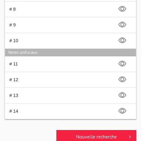
# 8
# 9
# 10
Verres unifocaux
# 11
# 12
# 13
# 14
Nouvelle recherche