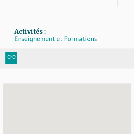
IES, votre partenaire formation tout au long de
votre carrière d'opticien.
Activités :
Enseignement et Formations