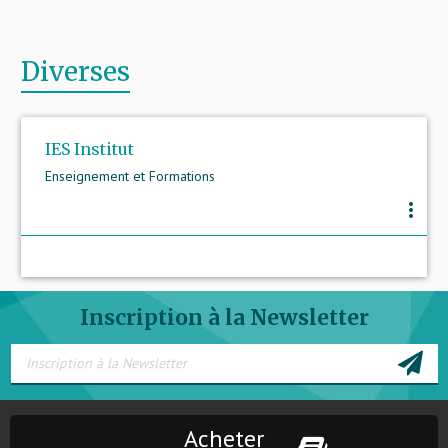
Diverses
IES Institut
Enseignement et Formations
more_vert
Inscription à la Newsletter
Acheter