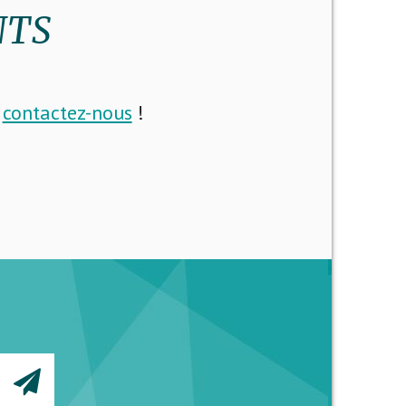
NTS
i
contactez-nous
!