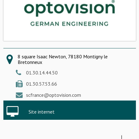
8 square Isaac Newton, 78180 Montigny le
Bretonneux
01.30.14.44.50
01.30.57.53.66
scfrance@optovision.com
Site internet