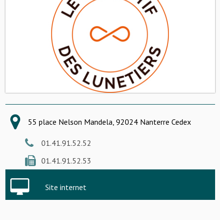
55 place Nelson Mandela, 92024 Nanterre Cedex
01.41.91.52.52
01.41.91.52.53
Site internet