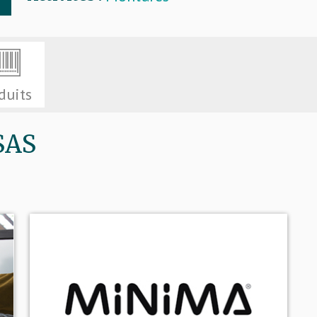
duits
SAS