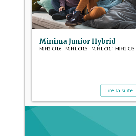
Minima Junior Hybrid
MJH2 CJ16 MJH1 CJ15 MJH1 CJ14 MJH1 CJ5
Lire la suite