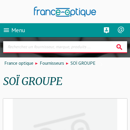
Menu
menu
search
France optique
Fournisseurs
SOÏ GROUPE
SOÏ GROUPE