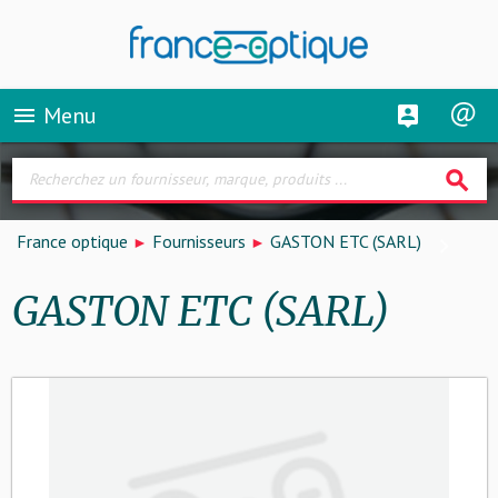
Menu
menu
search
France optique
Fournisseurs
GASTON ETC (SARL)
GASTON ETC (SARL)