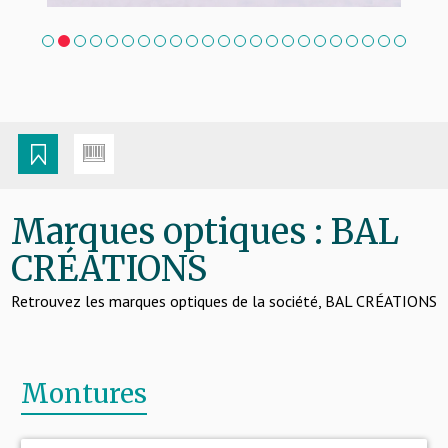
1
2
3
4
5
6
7
8
9
10
11
12
13
14
15
16
17
18
19
20
21
22
23
Marques optiques : BAL
CRÉATIONS
Retrouvez les marques optiques de la société, BAL CRÉATIONS
Montures