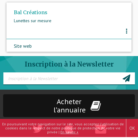
Bal Créations
Lunettes sur mesure
more_vert
Site web
Inscription à la Newsletter
Acheter
l’annuaire
En poursuivant votre navigation sur le site, vous acceptez l'utilisation de
OK
cookies dans le respect de notre politique de protection de votre vie
privée |
En savoir +