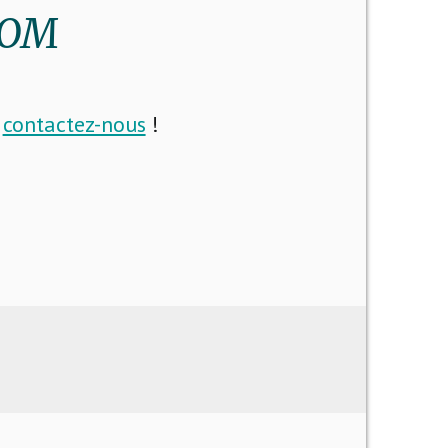
COM
i
contactez-nous
!