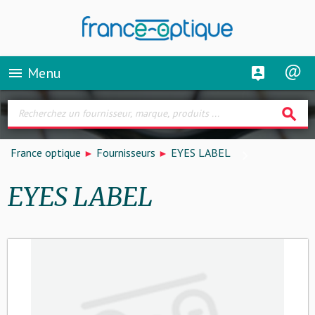
Menu
menu
search
France optique
Fournisseurs
EYES LABEL
EYES LABEL