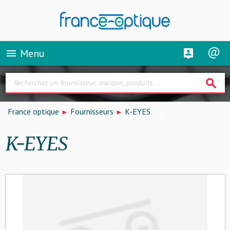
Menu
menu
search
France optique
Fournisseurs
K-EYES
K-EYES