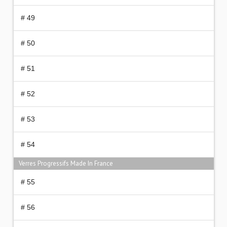
# 49
# 50
# 51
# 52
# 53
# 54
Verres Progressifs Made In France
# 55
# 56