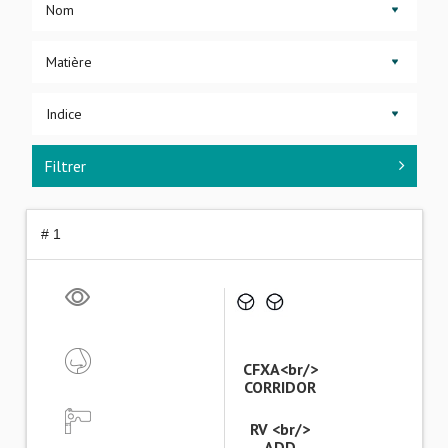
▼
▼
▼
Filtrer
# 1
CFXA<br/>
CORRIDOR
RV <br/>
ADD