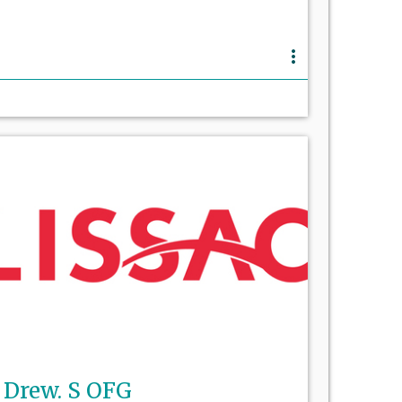
more_vert
Drew. S OFG