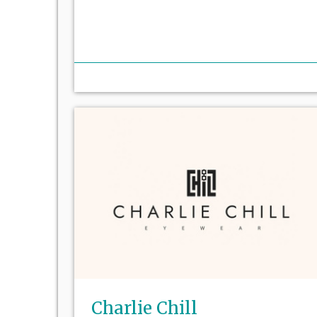
mor
Charlie Chill