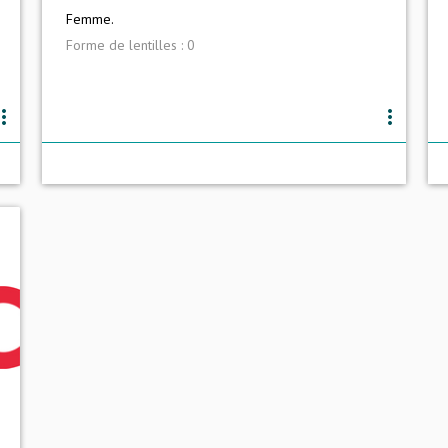
Femme.
Forme de lentilles : 0
e_vert
more_vert