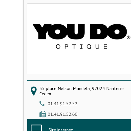
55 place Nelson Mandela, 92024 Nanterre
Cedex
01.41.91.52.52
01.41.91.52.60
Site internet