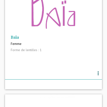
Baïa
Femme
Forme de lentilles : 1
more_vert