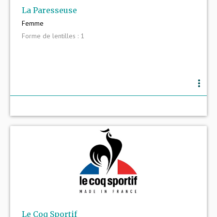
La Paresseuse
Femme
Forme de lentilles : 1
more_vert
Le Coq Sportif