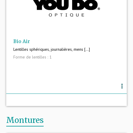
Bio Air
Lentilles sphériques, journalières, mens [...]
Forme de lentilles : 1
more_vert
Montures