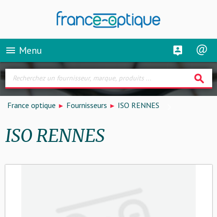
Menu
menu
search
France optique
Fournisseurs
ISO RENNES
ISO RENNES