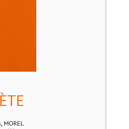
RÈTE
rs, MOREL