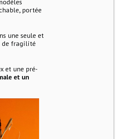
 modèles
chable, portée
ns une seule et
 de fragilité
x et une pré-
male et un