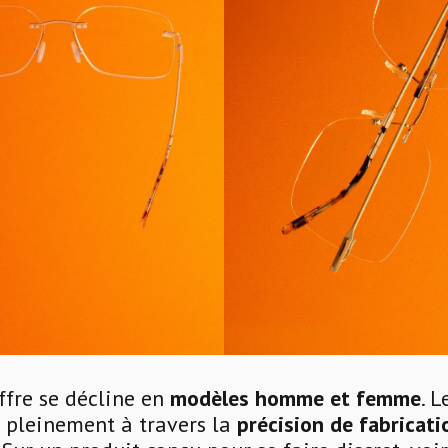
ffre se décline en
modèles homme et femme
. L
 pleinement à travers la
précision de fabricati