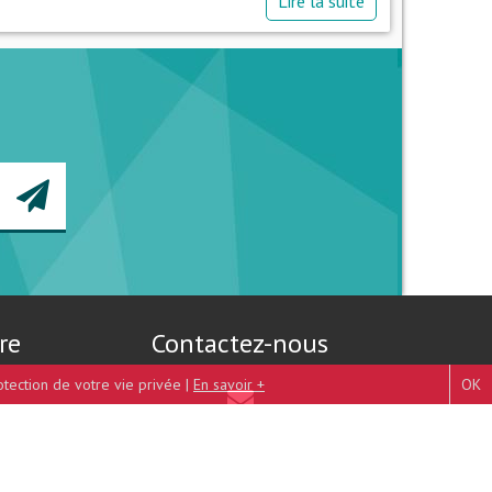
Lire la suite
re
Contactez-nous
otection de votre vie privée |
En savoir +
OK
Mentions légales
-
Plan du site