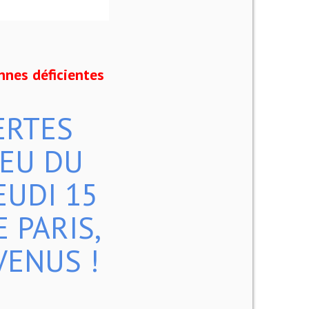
nnes déficientes
ERTES
IEU DU
EUDI 15
 PARIS,
VENUS !