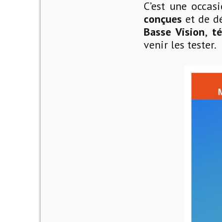
C’est une occa
conçues
et de d
Basse Vision
,
t
venir les tester.