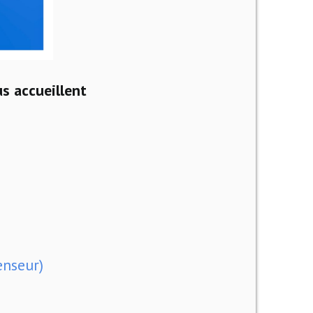
us accueillent
enseur)