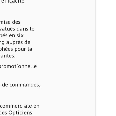
efficacité
emise des
valués dans le
pés en six
ng auprès de
phées pour la
vantes:
 promotionnelle
ise de commandes,
e commerciale en
des Opticiens