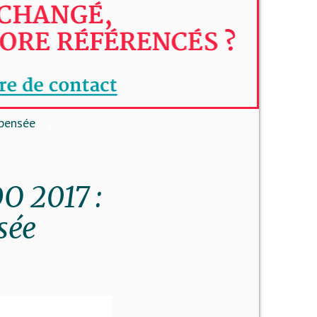
mpensée
DO 2017 :
sée