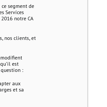
e ce segment de
es Services
n 2016 notre CA
, nos clients, et
 modifient
u’il est
 question :
apter aux
arges et sa