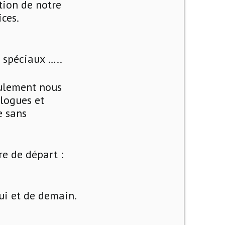
tion de notre
ces.
s spéciaux …..
eulement nous
alogues et
e sans
e de départ :
ui et de demain.