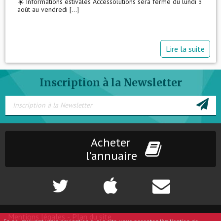
☀️ Informations estivales Accessolutions sera fermé du lundi 3
août au vendredi [...]
Lire la suite
Inscription à la Newsletter
Acheter
l’annuaire
Mentions légales
-
Plan du site