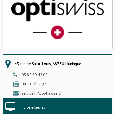
43 rue de Saint-Louis, 68330 Huningue
03.89.89.42.00
0810.861.697
service.fr@optiswiss.ch
Site internet