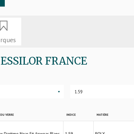
rques
de ESSILOR FRANCE
▼
DU VERRE
INDICE
MATIÈRE
ux Digitime Near Fit Airwear Blanc
1.59
POLY