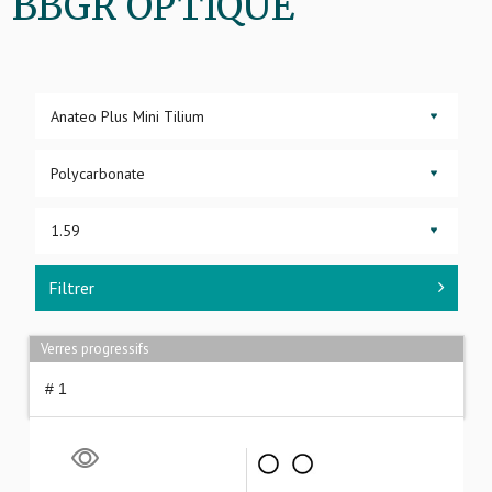
BBGR OPTIQUE
▼
▼
▼
Filtrer
Verres progressifs
# 1